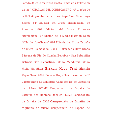
Laredo
45 edición Cross Costa Esmeralda
4ª Edición
de las " CHARLAS DEL CORRECASTRO"
4ª prueba de
la BKT
4º prueba de la Bizkai Kopa Trail
5Km Playa
Blanca
64ª Edición del Cross Internacional de
Zornotza
66ª Edición del Cross Zornotza
Internacional
7ª Edición de la Media Maratón Gijón
"Villa de Jovellanos"
89ª Edición del Cross España
de Cueto
Balmaseda- Zalla - Balmaseda Herri Krosa
Bárcena de Pie de Concha
Behobia - San Sebastián
Behobia-San Sebastián
Bilbao Menditrail
Bilbao
Bizkaia Kopa Trail
Bizkaia
Night Marathon
Kopa Trail 2016
BKT
Bizkaia Kopa Trail Lekeitio
Campeonato de Cantabria
Campeonato de Cantabria
de clubes FCDME
Campeonato de España de
Carreras por Montaña Lineales FEDME
Campeonato
Campeonato de España de
de España de CXM
raquetas de nieve
Campeonato de España de