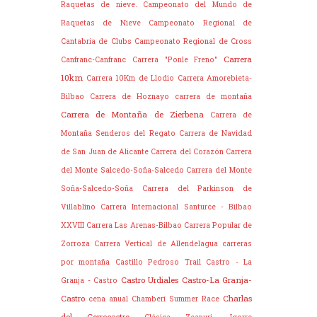
Raquetas de nieve.
Campeonato del Mundo de
Raquetas de Nieve
Campeonato Regional de
Cantabria de Clubs
Campeonato Regional de Cross
Carrera
Canfranc-Canfranc
Carrera "Ponle Freno"
10km
Carrera 10Km de Llodio
Carrera Amorebieta-
Bilbao
Carrera de Hoznayo
carrera de montaña
Carrera de Montaña de Zierbena
Carrera de
Montaña Senderos del Regato
Carrera de Navidad
de San Juan de Alicante
Carrera del Corazón
Carrera
del Monte Salcedo-Soña-Salcedo
Carrera del Monte
Soña-Salcedo-Soña
Carrera del Parkinson de
Villablino
Carrera Internacional Santurce - Bilbao
XXVIII
Carrera Las Arenas-Bilbao
Carrera Popular de
Zorroza
Carrera Vertical de Allendelagua
carreras
por montaña
Castillo Pedroso Trail
Castro - La
Castro Urdiales
Castro-La Granja-
Granja - Castro
Castro
Charlas
cena anual
Chamberí Summer Race
del Correcastro