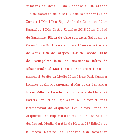
Villasana de Mena
10 km Ribadesella
10K Aliseda
10K de Cabezón de la Sal
10k de Santander
10k de
Zumaia
10Km
10km Bajo Asón de Colindres
10km
Barakaldo
10Km Castro Urdiales 2018
10km Ciudad
10km de Cabezón de la Sal
de Santander
10km de
Cabezón de Sal
10km de Iurreta
10km de la Carrera
10Km
del Agua
10km de Langreo
10Km de Laredo
de Portugalete
10km de
10km de Ribadesella
Ribamontán al Mar
10km de Santander
10km del
memorial Josito en Llodio
10km Hyde Park Summer
Londres
10Km Ribamontán al Mar
10km Santander
10km Villa de Laredo
10km Villasana de Mena
14ª
Carrera Popular del Bajo Asón
14º Edición el Cross
Internacional de Atapuerca
15ª Edición Cross de
Atapuerca
15º Edp Maratón Martín Fiz
16ª Edición
del Renault Media Maratón de Madrid
18ª Edición de
la Media Maratón de Donostia San Sebastián