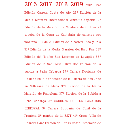
2016
2017
2018
2019
2020
24ª
Edición Carrera Costa de Ajo
25ª Edición de la
Media Maratón Internacional Azkoitia-Azpeitia
2ª
Edición de la Maratón de Montaña de Orduña
2ª
prueba de la Copa de Cantabria de carreras por
montaña FCDME
2º Edición de la carrera Pico y Pala
31ª Edición de la Media Maratón del Bajo Pas
35º
Edición del Trofeo San Lorenzo en Lavapiés
36ª
Edición de la San José 10km
36ª Edición de la
subida a Peña Cabarga
37ª Carrera Nocturna de
Coslada 2018
37ª Edición de la Carrera de San José
en Villasana de Mena
37ª Edición de la Media
Maratón de Pamplona
37ª Edición de la Subida a
Peña Cabarga
3ª CARRERA POR LA PARALISIS
CEREBRAL
3ª Carrera Solidaria de Conil de la
3ª prueba de la BKT
Frontera
41º Cross Villa de
Colindres
44ª Edición del Cross Costa Esmeralda de